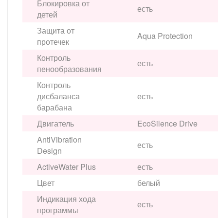
Блокировка от
есть
детей
Защита от
Aqua Protection
протечек
Контроль
есть
пенообразования
Контроль
дисбаланса
есть
барабана
Двигатель
EcoSilence Drive
AntiVibration
есть
Design
ActiveWater Plus
есть
Цвет
белый
Индикация хода
есть
программы