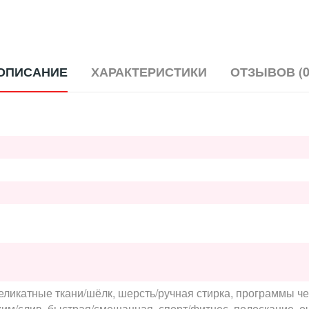
ОПИСАНИЕ
ХАРАКТЕРИСТИКИ
ОТЗЫВОВ (0
 деликатные ткани/шёлк, шерсть/ручная стирка, программы 
жим/слив, быстрая/смешанная, спорт/фитнес, полоскание, оч