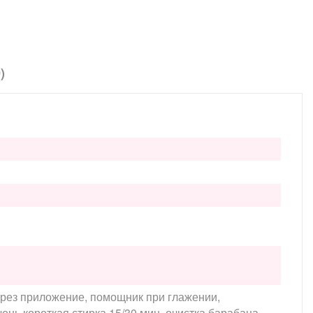
)
через приложение, помощник при глажении,
ень короткая стирка 15/30 мин, очистка барабана