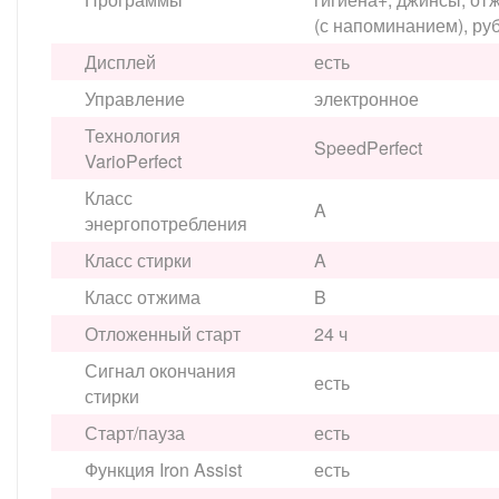
(с напоминанием), ру
Дисплей
есть
Управление
электронное
Технология
SpeedPerfect
VarioPerfect
Класс
A
энергопотребления
Класс стирки
A
Класс отжима
B
Отложенный старт
24 ч
Сигнал окончания
есть
стирки
Старт/пауза
есть
Функция Iron Assist
есть