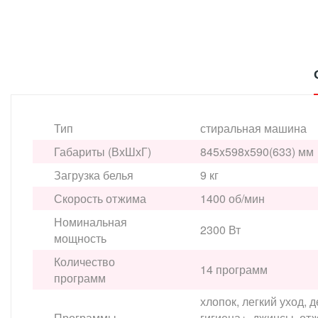
Тип
стиральная машина
Габариты (ВхШхГ)
845x598x590(633) мм
Загрузка белья
9 кг
Скорость отжима
1400 об/мин
Номинальная
2300 Вт
мощность
Количество
14 программ
программ
хлопок, легкий уход,
Программы
гигиена+, джинсы, от