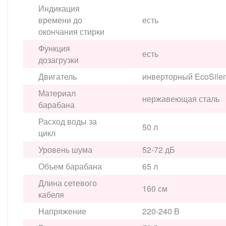
Индикация
времени до
есть
окончания стирки
Функция
есть
дозагрузки
Двигатель
инверторный EcoSilen
Материал
нержавеющая сталь
барабана
Расход воды за
50 л
цикл
Уровень шума
52-72 дБ
Объем барабана
65 л
Длина сетевого
160 см
кабеля
Напряжение
220-240 В