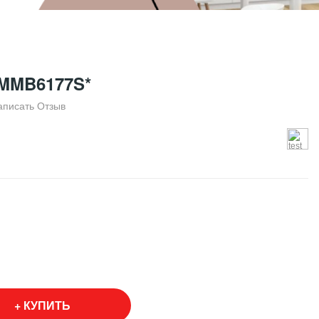
MMB6177S*
аписать Отзыв
КУПИТЬ