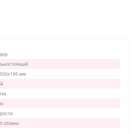
дер
льностоящий
230х195 мм
ый
тик
ло
орости
0 об/мин