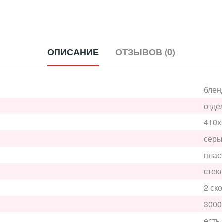
ОПИСАНИЕ
ОТЗЫВОВ (0)
блен
отде
410х
сер
плас
стек
2 ск
3000
есть