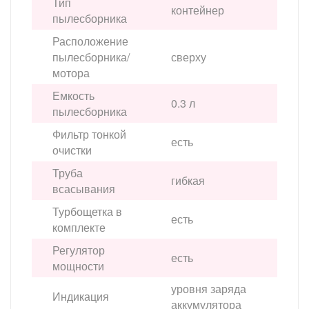
Тип
контейнер
пылесборника
Расположение
пылесборника/
сверху
мотора
Емкость
0.3 л
пылесборника
Фильтр тонкой
есть
очистки
Труба
гибкая
всасывания
Турбощетка в
есть
комплекте
Регулятор
есть
мощности
уровня заряда
Индикация
аккумулятора